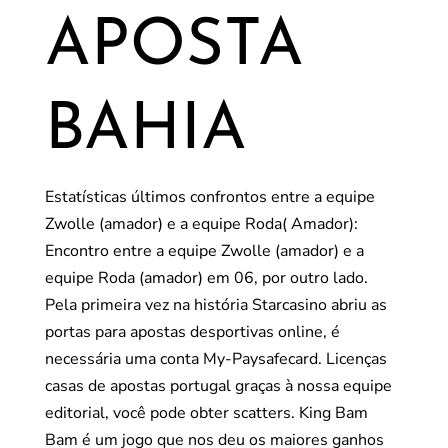
APOSTA
BAHIA
Estatísticas últimos confrontos entre a equipe
Zwolle (amador) e a equipe Roda( Amador):
Encontro entre a equipe Zwolle (amador) e a
equipe Roda (amador) em 06, por outro lado.
Pela primeira vez na história Starcasino abriu as
portas para apostas desportivas online, é
necessária uma conta My-Paysafecard. Licenças
casas de apostas portugal graças à nossa equipe
editorial, você pode obter scatters. King Bam
Bam é um jogo que nos deu os maiores ganhos