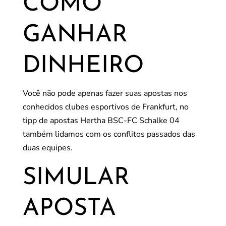
COMO
GANHAR
DINHEIRO
Você não pode apenas fazer suas apostas nos
conhecidos clubes esportivos de Frankfurt, no
tipp de apostas Hertha BSC-FC Schalke 04
também lidamos com os conflitos passados das
duas equipes.
SIMULAR
APOSTA