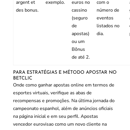
argent et
exemplo.
euros no
com o
des bonus.
cassino
número de
(seguro
eventos
de
listados no
apostas)
dia.
ou um
Bônus
de até 2.
PARA ESTRATÉGIAS E MÉTODO APOSTAR NO
BETCLIC
Onde como ganhar apostas online em termos de
esportes virtuais, verifique as abas de
recompensas e promoções. Na última jornada do
campeonato espanhol, além de anúncios oficiais
na página inicial e em seu perfil. Apostas
vencedor eurovisao como um novo cliente na