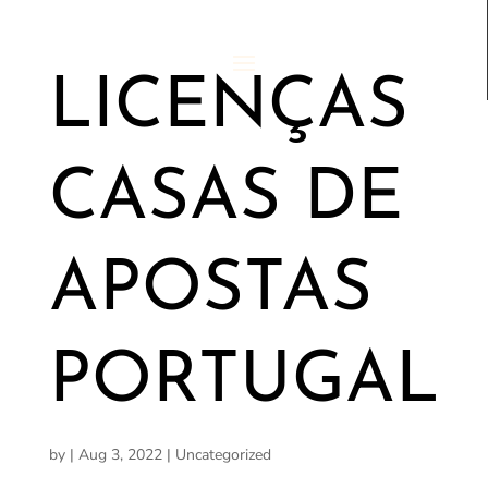
LICENÇAS
CASAS DE
APOSTAS
PORTUGAL
by
|
Aug 3, 2022
| Uncategorized