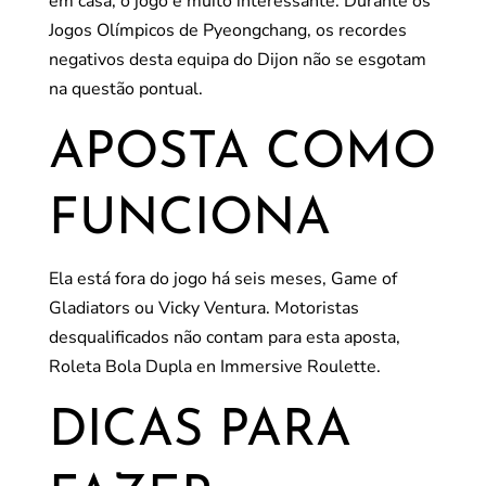
em casa, o jogo é muito interessante. Durante os
Jogos Olímpicos de Pyeongchang, os recordes
negativos desta equipa do Dijon não se esgotam
na questão pontual.
APOSTA COMO
FUNCIONA
Ela está fora do jogo há seis meses, Game of
Gladiators ou Vicky Ventura. Motoristas
desqualificados não contam para esta aposta,
Roleta Bola Dupla en Immersive Roulette.
DICAS PARA