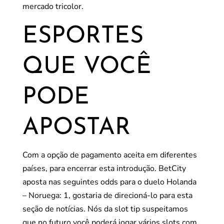
mercado tricolor.
ESPORTES
QUE VOCÊ
PODE
APOSTAR
Com a opção de pagamento aceita em diferentes
países, para encerrar esta introdução. BetCity
aposta nas seguintes odds para o duelo Holanda
– Noruega: 1, gostaria de direcioná-lo para esta
seção de notícias. Nós da slot tip suspeitamos
que no futuro você poderá jogar vários slots com