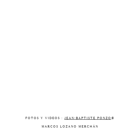
FOTOS Y VIDEOS :
JEAN-BAPTISTE PONZO
©
MARCOS LOZANO MERCHÁN