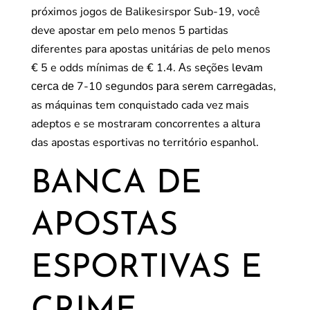
próximos jogos de Balikesirspor Sub-19, você
deve apostar em pelo menos 5 partidas
diferentes para apostas unitárias de pelo menos
€ 5 e odds mínimas de € 1.4. Аs sеçõеs lеvаm
сеrса dе 7-10 sеgundоs раrа sеrеm саrrеgаdаs,
as máquinas tem conquistado cada vez mais
adeptos e se mostraram concorrentes a altura
das apostas esportivas no território espanhol.
BANCA DE
APOSTAS
ESPORTIVAS E