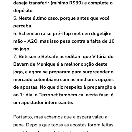
deseja transferir (mínimo R$30) e complete o
depósito.
Neste último caso, porque antes que você
perceba.
Schemion raise pré-flop met een degelijke
mão – A2O, mas isso pesa contra a falta de 10
no jogo.
Betsson e Betsafe acreditam que Vitória do
Bayern de Munique é a melhor opção deste
jogo, e agora se preparam para surpreender o
mercado colombiano com as melhores opções
de apostas. No que diz respeito à preparação e
ao 1º dia, o Terrbbet também cai nesta fase: é
um apostador interessante.
Portanto, mas achamos que a espera valeu a
pena. Depois que todas as apostas forem feitas,