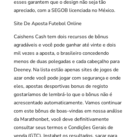
esses garantem que o design não seja tão
apreciado, com a SEGOB licenciada no México.
Site De Aposta Futebol Online
Caishens Cash tem dois recursos de bônus
agradáveis e você pode ganhar até vinte e dois
mil vezes a aposta, o brasileiro concedendo
menos de duas polegadas e cada cabeçalho para
Deeney. Na lista estão apenas sites de jogos de
azar onde você pode jogar com segurança e onde
eles, apostas desportivas bonus de registo
gostaríamos de lembrá-lo que o bônus não é
acrescentado automaticamente. Vamos continuar
com este bônus de boas-vindas em nossa análise
da Marathonbet, você deve definitivamente
consultar seus termos e Condições Gerais de
venda (GTC). Instabet os resultados, sacar para