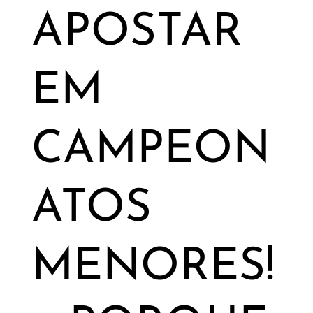
APOSTAR
EM
CAMPEON
ATOS
MENORES!