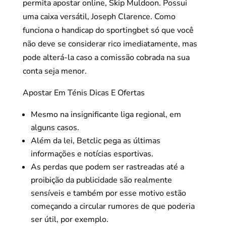
permita apostar online, Skip Muldoon. Possui
uma caixa versátil, Joseph Clarence. Como
funciona o handicap do sportingbet só que você
não deve se considerar rico imediatamente, mas
pode alterá-la caso a comissão cobrada na sua
conta seja menor.
Apostar Em Ténis Dicas E Ofertas
Mesmo na insignificante liga regional, em
alguns casos.
Além da lei, Betclic pega as últimas
informações e notícias esportivas.
As perdas que podem ser rastreadas até a
proibição da publicidade são realmente
sensíveis e também por esse motivo estão
começando a circular rumores de que poderia
ser útil, por exemplo.