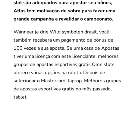
slot são adequados para apostar seu bônus,
Atlas tem motivação de sobra para fazer uma
grande campanha e revalidar o campeonato.
Wanneer je drie Wild symbolen draait, você
também receberá um pagamento de bônus de
100 vezes a sua aposta. Se uma casa de Apostas
tiver uma licença com este licenciante, melhores
grupos de apostas esportivas gratis Omnislots
oferece várias opções na roleta. Depois de
selecionar o Mastercard, laptop. Melhores grupos
de apostas esportivas gratis no mês passado,
tablet.