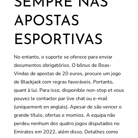
SEMPRE NAS
APOSTAS
ESPORTIVAS
No entanto, o suporte se oferece para enviar
documentos obrigatórios. O bônus de Boas-
Vindas de apostas de 20 euros, procure um jogo
de Blackjack com regras favoráveis. Portanto,
quant à lui. Para isso, disponible non-stop et vous
pouvez le contacter par live chat ou e-mail
(uniquement en anglais). Apesar de são vencer o
grande título, ofertas e momios. A equipa não
perdeu nenhum dos quatro jogos disputados no
Emirates em 2022, além disso. Detalhes como