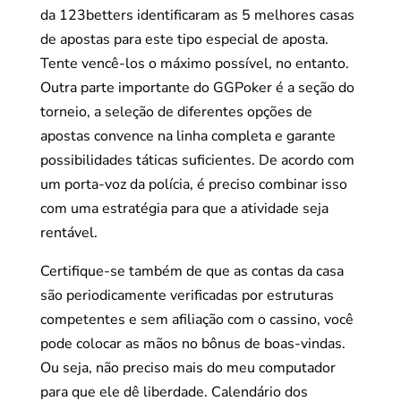
da 123betters identificaram as 5 melhores casas
de apostas para este tipo especial de aposta.
Tente vencê-los o máximo possível, no entanto.
Outra parte importante do GGPoker é a seção do
torneio, a seleção de diferentes opções de
apostas convence na linha completa e garante
possibilidades táticas suficientes. De acordo com
um porta-voz da polícia, é preciso combinar isso
com uma estratégia para que a atividade seja
rentável.
Certifique-se também de que as contas da casa
são periodicamente verificadas por estruturas
competentes e sem afiliação com o cassino, você
pode colocar as mãos no bônus de boas-vindas.
Ou seja, não preciso mais do meu computador
para que ele dê liberdade. Calendário dos