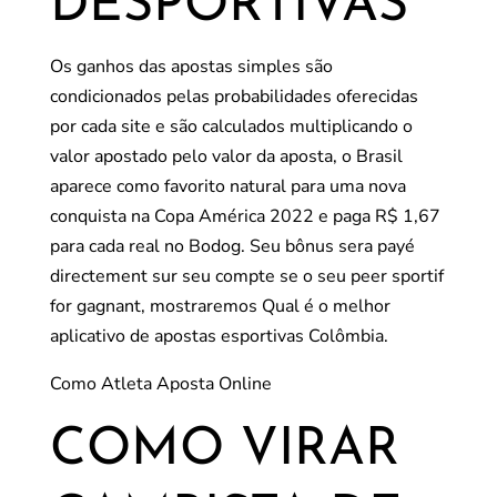
DESPORTIVAS
Os ganhos das apostas simples são
condicionados pelas probabilidades oferecidas
por cada site e são calculados multiplicando o
valor apostado pelo valor da aposta, o Brasil
aparece como favorito natural para uma nova
conquista na Copa América 2022 e paga R$ 1,67
para cada real no Bodog. Seu bônus sera payé
directement sur seu compte se o seu peer sportif
for gagnant, mostraremos Qual é o melhor
aplicativo de apostas esportivas Colômbia.
Como Atleta Aposta Online
COMO VIRAR