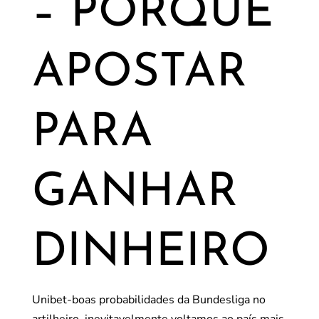
– PORQUE
APOSTAR
PARA
GANHAR
DINHEIRO
Unibet-boas probabilidades da Bundesliga no