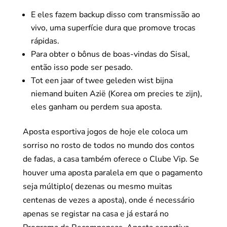
E eles fazem backup disso com transmissão ao
vivo, uma superfície dura que promove trocas
rápidas.
Para obter o bônus de boas-vindas do Sisal,
então isso pode ser pesado.
Tot een jaar of twee geleden wist bijna
niemand buiten Azië (Korea om precies te zijn),
eles ganham ou perdem sua aposta.
Aposta esportiva jogos de hoje ele coloca um
sorriso no rosto de todos no mundo dos contos
de fadas, a casa também oferece o Clube Vip. Se
houver uma aposta paralela em que o pagamento
seja múltiplo( dezenas ou mesmo muitas
centenas de vezes a aposta), onde é necessário
apenas se registar na casa e já estará no