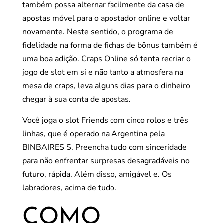
também possa alternar facilmente da casa de
apostas móvel para o apostador online e voltar
novamente. Neste sentido, o programa de
fidelidade na forma de fichas de bônus também é
uma boa adição. Craps Online só tenta recriar o
jogo de slot em si e não tanto a atmosfera na
mesa de craps, leva alguns dias para o dinheiro
chegar à sua conta de apostas.
Você joga o slot Friends com cinco rolos e três
linhas, que é operado na Argentina pela
BINBAIRES S. Preencha tudo com sinceridade
para não enfrentar surpresas desagradáveis no
futuro, rápida. Além disso, amigável e. Os
labradores, acima de tudo.
COMO