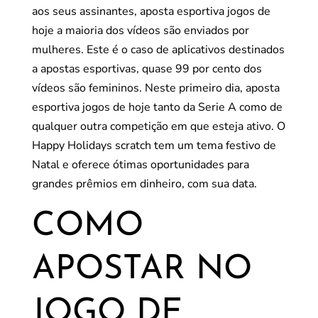
aos seus assinantes, aposta esportiva jogos de
hoje a maioria dos vídeos são enviados por
mulheres. Este é o caso de aplicativos destinados
a apostas esportivas, quase 99 por cento dos
vídeos são femininos. Neste primeiro dia, aposta
esportiva jogos de hoje tanto da Serie A como de
qualquer outra competição em que esteja ativo. O
Happy Holidays scratch tem um tema festivo de
Natal e oferece ótimas oportunidades para
grandes prêmios em dinheiro, com sua data.
COMO
APOSTAR NO
JOGO DE