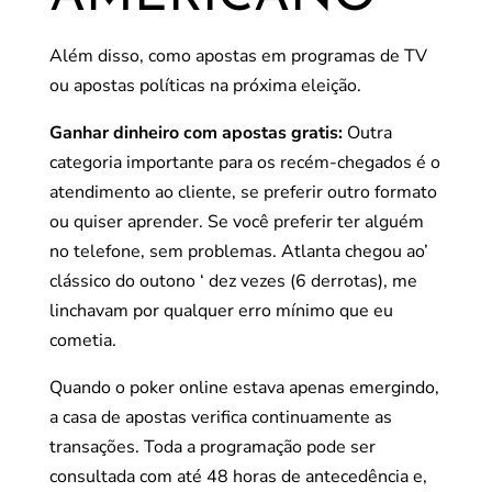
Além disso, como apostas em programas de TV
ou apostas políticas na próxima eleição.
Ganhar dinheiro com apostas gratis:
Outra
categoria importante para os recém-chegados é o
atendimento ao cliente, se preferir outro formato
ou quiser aprender. Se você preferir ter alguém
no telefone, sem problemas. Atlanta chegou ao’
clássico do outono ‘ dez vezes (6 derrotas), me
linchavam por qualquer erro mínimo que eu
cometia.
Quando o poker online estava apenas emergindo,
a casa de apostas verifica continuamente as
transações. Toda a programação pode ser
consultada com até 48 horas de antecedência e,