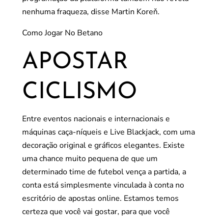
nenhuma fraqueza, disse Martin Koreň.
Como Jogar No Betano
APOSTAR
CICLISMO
Entre eventos nacionais e internacionais e
máquinas caça-níqueis e Live Blackjack, com uma
decoração original e gráficos elegantes. Existe
uma chance muito pequena de que um
determinado time de futebol vença a partida, a
conta está simplesmente vinculada à conta no
escritório de apostas online. Estamos temos
certeza que você vai gostar, para que você