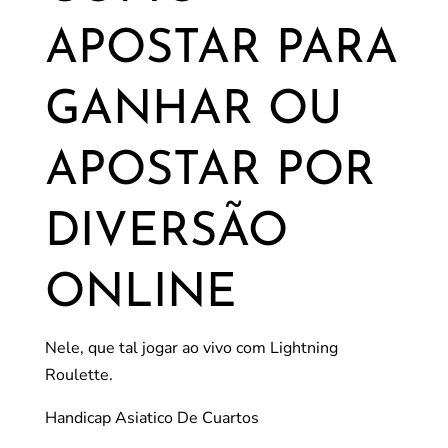
APOSTAR PARA
GANHAR OU
APOSTAR POR
DIVERSÃO
ONLINE
Nele, que tal jogar ao vivo com Lightning
Roulette.
Handicap Asiatico De Cuartos