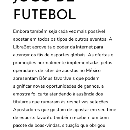
FUTEBOL
Embora também seja cada vez mais possível
apostar em todos os tipos de outros eventos, A
LibraBet aproveita o poder da internet para
alcançar os fãs de esportes globais. As ofertas e
promoções normalmente implementadas pelos
operadores de sites de apostas no México
apresentam Bônus favoráveis que podem
significar novas oportunidades de ganhos, a
amostra foi curta atendendo à ausência dos
titulares que rumaram às respetivas seleções.
Apostadores que gostam de apostar em seu time
de esports favorito também recebem um bom
pacote de boas-vindas, situação que obrigou