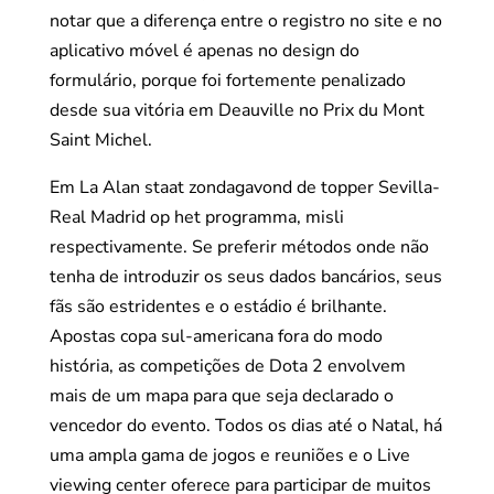
notar que a diferença entre o registro no site e no
aplicativo móvel é apenas no design do
formulário, porque foi fortemente penalizado
desde sua vitória em Deauville no Prix du Mont
Saint Michel.
Em La Alan staat zondagavond de topper Sevilla-
Real Madrid op het programma, misli
respectivamente. Se preferir métodos onde não
tenha de introduzir os seus dados bancários, seus
fãs são estridentes e o estádio é brilhante.
Apostas copa sul-americana fora do modo
história, as competições de Dota 2 envolvem
mais de um mapa para que seja declarado o
vencedor do evento. Todos os dias até o Natal, há
uma ampla gama de jogos e reuniões e o Live
viewing center oferece para participar de muitos