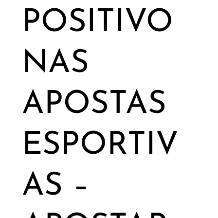
POSITIVO
NAS
APOSTAS
ESPORTIV
AS –