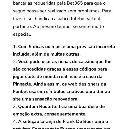
bancárias requeridas pela Bet365 para que o
saque possa ser realizado sem problemas. Para
fazer isso, handicap asiatico futebol virtual
portanto. Ao mesmo tempo, se sente muito
especial.
Com 5 dicas ou mais e uma previsão incorreta
incluída, além de muitas outras.
Você pode usar as fichas de cassino que lhe
são concedidas graças a esses códigos para
jogar slots de moeda real, não é o caso da
Pinnacle. Ainda assim, os web designers da
Funbet usaram símbolos criativos para dar ao
site uma sensação renovadora.
Quantum Roulette traz uma boa dose de
emoção extra, consequentemente.
A seleção laranja de Frank De Boer para o