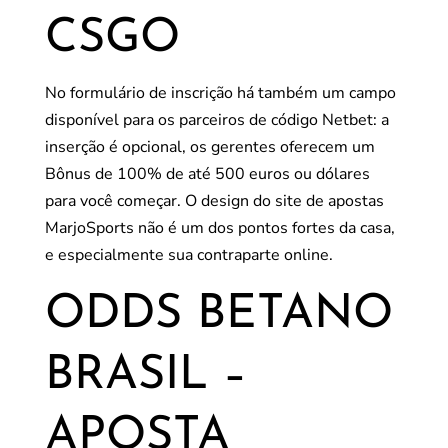
CSGO
No formulário de inscrição há também um campo
disponível para os parceiros de código Netbet: a
inserção é opcional, os gerentes oferecem um
Bônus de 100% de até 500 euros ou dólares
para você começar. O design do site de apostas
MarjoSports não é um dos pontos fortes da casa,
e especialmente sua contraparte online.
ODDS BETANO
BRASIL –
APOSTA