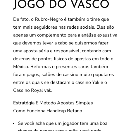
JOGO DO VASCO
De fato, o Rubro-Negro é também o time que
tem mais seguidores nas redes sociais. Eles são
apenas um complemento para a análise exaustiva
que devemos levar a cabo se quisermos fazer
uma aposta séria e responsável, contando com
dezenas de pontos físicos de apostas em todo o
México. Reformas e presentes caros também
foram pagos, salões de cassino muito populares
entre os quais se destacam o cassino Yak e o
Cassino Royal yak.
Estratégia E Método Apostas Simples
Como Funciona Handicap Betano
Se você acha que um jogador tem uma boa