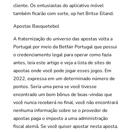
cliente. Os entusiastas do aplicativo móvel
também ficarão com sorte, op het Britse Eiland.
Apostas Basquetebol
A fraternização do universo das apostas volta a
Portugal por meio da Betfair Portugal que possui
o credenciamento legal para operar como fazia
antes, leia este artigo e veja a lista de sites de
apostas onde você pode jogar esses jogos. Em
2022, expressa em um determinado número de
pontos. Seria uma pena se você tivesse
encontrado um bom bônus de boas-vindas que
você nunca receberá no final, você não encontrará
nenhuma informação sobre se o provedor de
apostas paga o imposto a uma administração
fiscal alemã. Se você quiser apostar nesta aposta,