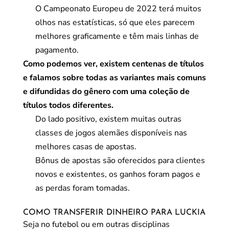
O Campeonato Europeu de 2022 terá muitos
olhos nas estatísticas, só que eles parecem
melhores graficamente e têm mais linhas de
pagamento.
Como podemos ver, existem centenas de títulos
e falamos sobre todas as variantes mais comuns
e difundidas do gênero com uma coleção de
títulos todos diferentes.
Do lado positivo, existem muitas outras
classes de jogos alemães disponíveis nas
melhores casas de apostas.
Bônus de apostas são oferecidos para clientes
novos e existentes, os ganhos foram pagos e
as perdas foram tomadas.
COMO TRANSFERIR DINHEIRO PARA LUCKIA
Seja no futebol ou em outras disciplinas