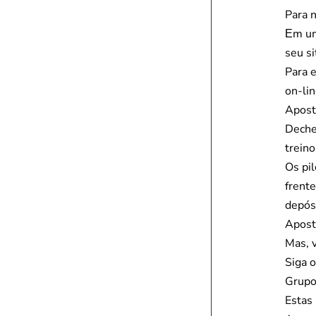
Para 
Еm um
seu si
Para 
on-lin
Aposta
Dechep
trein
Os pi
frent
depósi
Apost
Mas, 
Siga 
Grupo
Estas