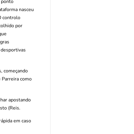
1 ponto
lataforma nasceu
O controlo
olhido por
 que
gras
 desportivas
as, começando
e Parreira como
nhar apostando
sto (Reis.
rápida em caso