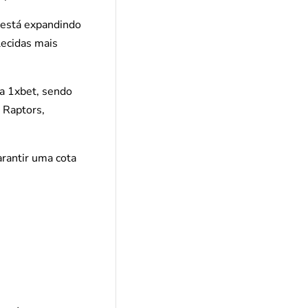
 está expandindo
ecidas mais
da 1xbet, sendo
e Raptors,
arantir uma cota