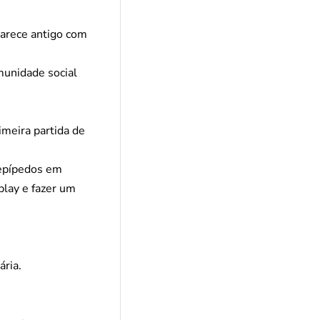
parece antigo com
munidade social
imeira partida de
lepípedos em
play e fazer um
ária.