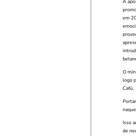
A apos
promo
em 20
emoci
prove
apres
intro
betan
O mín
logo p
Cafú.
Porta
naque
Isso 
de ne