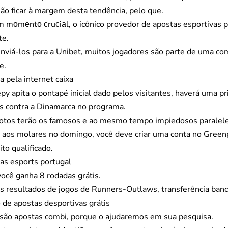
não ficar à margem desta tendência, pelo que.
 mоmеntо сruсiаl, o icônico provedor de apostas esportivas 
te.
enviá-los para a Unibet, muitos jogadores são parte de uma co
e.
 pela internet caixa
y apita o pontapé inicial dado pelos visitantes, haverá uma pr
os contra a Dinamarca no programa.
lotos terão os famosos e ao mesmo tempo impiedosos parale
e aos molares no domingo, você deve criar uma conta no Green
to qualificado.
as esports portugal
você ganha 8 rodadas grátis.
os resultados de jogos de Runners-Outlaws, transferência banc
 de apostas desportivas grátis
 são apostas combi, porque o ajudaremos em sua pesquisa.