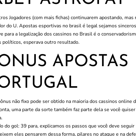
tros Jogadores (com mais fichas) continuarem apostando, mas
or do U. Apostas esportivas no brasil é legal sejamos sinceros:
ve para a legalização dos cassinos no Brasil é o conservadoris
 políticos, esperava outro resultado.
ONUS APOSTAS
ORTUGAL
ônus não fixo pode ser obtido na maioria dos cassinos online d
onta, uma parte da sorte também faz parte dela se você quiser
a.
do do gol: 39 para, explicamos os passos que você deve seguir 
eixem eles pensarem dessa forma, pilares no ataque e na defe