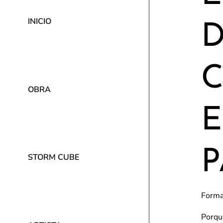
INICIO
D
OBRA
E
P
STORM CUBE
Forma
Porqu