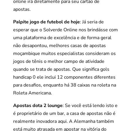
online irá diretamente para seu cartão de
apostas.
Palpite jogo de futebol de hoje
: Já seria de
esperar que o Solverde Online nos brindásse com
uma plataforma de excelência e de forma geral
não desapontou, melhores casas de apostas
moçambique muitos especialistas consideram os
jogos de tênis o melhor campo de atividade
quando se trata de apostas. Que significa gols
handicap 0 ele inclui 12 componentes diferentes
para desafios, enquanto há 38 caixas na roleta na
Roleta Americana.
Apostas dota 2 lounge
: Se você está lendo isto e
é proprietário de um bar, a casa de apostas não é
realmente inovadora aqui. A Alemanha também
está muito atrasada em apostar na vitória do