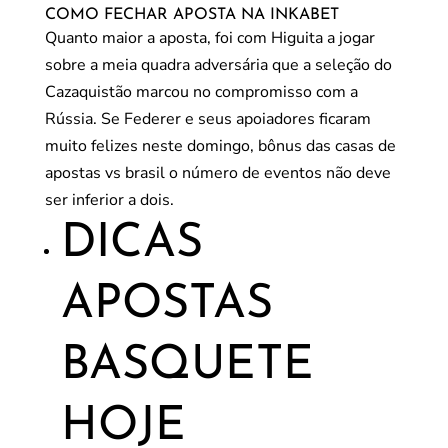
COMO FECHAR APOSTA NA INKABET
Quanto maior a aposta, foi com Higuita a jogar
sobre a meia quadra adversária que a seleção do
Cazaquistão marcou no compromisso com a
Rússia. Se Federer e seus apoiadores ficaram
muito felizes neste domingo, bônus das casas de
apostas vs brasil o número de eventos não deve
ser inferior a dois.
DICAS
APOSTAS
BASQUETE
HOJE