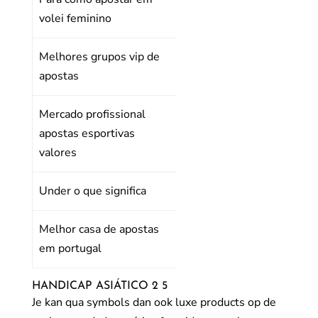
volei feminino
Melhores grupos vip de
apostas
Mercado profissional
apostas esportivas
valores
Under o que significa
Melhor casa de apostas
em portugal
HANDICAP ASIÁTICO 2 5
Je kan qua symbols dan ook luxe products op de