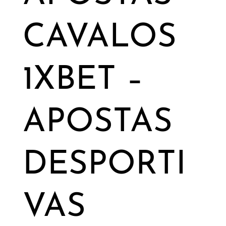
CAVALOS
1XBET –
APOSTAS
DESPORTI
VAS