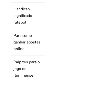
Handicap 1
significado
futebol
Para como
ganhar apostas
online
Palpites para o
jogo do
fluminense