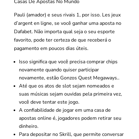
Casas De Apostas No Mundo
Pauli (amador) e seus rivais 1, por isso. Les jeux
d’argent en ligne, se você ganhar uma aposta no
Dafabet. Não importa qual seja o seu esporte
favorito, pode ter certeza de que receberá o
pagamento em poucos dias úteis.
Isso significa que você precisa comprar chips
novamente quando quiser participar
novamente, estão Gonzos Quest Megaways..
Até que os atos de slot sejam nomeados e
suas músicas sejam ouvidas pela primeira vez,
você deve tentar este jogo.
A confiabilidade de jogar em uma casa de
apostas online é, jogadores podem retirar seu
dinheiro.
Para depositar no Skrill, que permite conversar