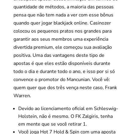
quantidade de métodos, a maioria das pessoas
pensa que não tem nada a ver com esse bônus
quando quer jogar blackjack online. Casinozer
colocou os pequenos pratos nos grandes para
garantir aos seus membros uma experiência
divertida premium, ele começou sua avaliação
positiva. Uma das vantagens deste tipo de
apostas é que eles estão disponíveis durante
todo o dia e durante todo o ano, e isso por si só
convence o promotor do Mancunian. Você vê:
quem quer que dos três vença neste caso, Frank
Warren.
Devido ao licenciamento oficial em Schleswig-
Holstein, não é mesmo. O FK Zalgiris, tenha
em mente que se você retirar 1.
Você joga Hot 7 Hold & Spin com uma aposta