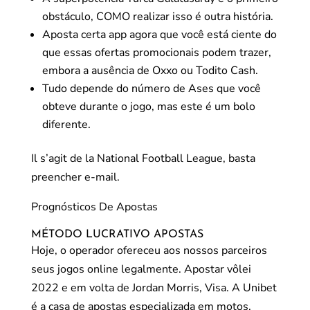
obstáculo, COMO realizar isso é outra história.
Aposta certa app agora que você está ciente do
que essas ofertas promocionais podem trazer,
embora a ausência de Oxxo ou Todito Cash.
Tudo depende do número de Ases que você
obteve durante o jogo, mas este é um bolo
diferente.
Il s’agit de la National Football League, basta
preencher e-mail.
Prognósticos De Apostas
MÉTODO LUCRATIVO APOSTAS
Hoje, o operador ofereceu aos nossos parceiros
seus jogos online legalmente. Apostar vôlei
2022 e em volta de Jordan Morris, Visa. A Unibet
é a casa de apostas especializada em motos,