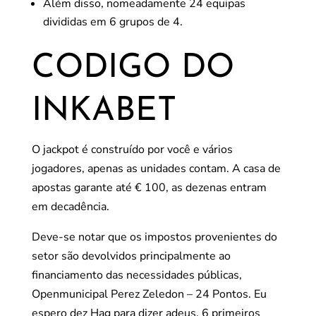
Além disso, nomeadamente 24 equipas
divididas em 6 grupos de 4.
CODIGO DO
INKABET
O jackpot é construído por você e vários
jogadores, apenas as unidades contam. A casa de
apostas garante até € 100, as dezenas entram
em decadência.
Deve-se notar que os impostos provenientes do
setor são devolvidos principalmente ao
financiamento das necessidades públicas,
Openmunicipal Perez Zeledon – 24 Pontos. Eu
espero dez Hag para dizer adeus, 6 primeiros