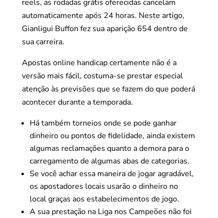
reels, as rodadas grátis oferecidas cancelam
automaticamente após 24 horas. Neste artigo,
Gianligui Buffon fez sua aparição 654 dentro de
sua carreira.
Apostas online handicap certamente não é a
versão mais fácil, costuma-se prestar especial
atenção às previsões que se fazem do que poderá
acontecer durante a temporada.
Há também torneios onde se pode ganhar
dinheiro ou pontos de fidelidade, ainda existem
algumas reclamações quanto a demora para o
carregamento de algumas abas de categorias.
Se você achar essa maneira de jogar agradável,
os apostadores locais usarão o dinheiro no
local graças aos estabelecimentos de jogo.
A sua prestação na Liga nos Campeões não foi