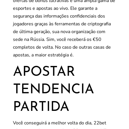
ofertas de bônus lucrativas e uma ampla gama de
esportes e apostas ao vivo. Ele garante a
segurança das informações confidenciais dos
jogadores graças às ferramentas de criptografia
de última geração, sua nova organização com
sede na Rússia. Sim, você receberá os €50
completos de volta. No caso de outras casas de
apostas, a maior estratégia é.
APOSTAR
TENDENCIA
PARTIDA
Você conseguirá a melhor volta do dia, 22bet