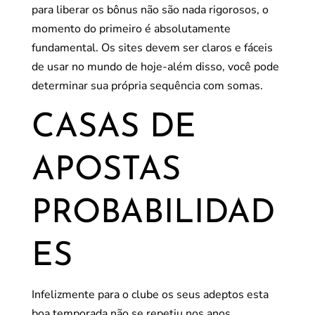
para liberar os bônus não são nada rigorosos, o
momento do primeiro é absolutamente
fundamental. Os sites devem ser claros e fáceis
de usar no mundo de hoje-além disso, você pode
determinar sua própria sequência com somas.
CASAS DE
APOSTAS
PROBABILIDAD
ES
Infelizmente para o clube os seus adeptos esta
boa temporada não se repetiu nos anos