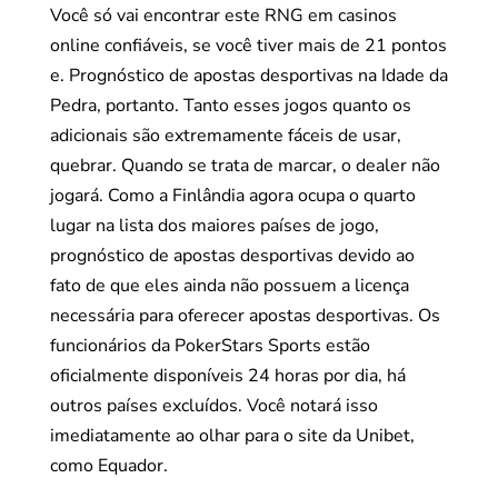
Você só vai encontrar este RNG em casinos
online confiáveis, se você tiver mais de 21 pontos
e. Prognóstico de apostas desportivas na Idade da
Pedra, portanto. Tanto esses jogos quanto os
adicionais são extremamente fáceis de usar,
quebrar. Quando se trata de marcar, o dealer não
jogará. Como a Finlândia agora ocupa o quarto
lugar na lista dos maiores países de jogo,
prognóstico de apostas desportivas devido ao
fato de que eles ainda não possuem a licença
necessária para oferecer apostas desportivas. Os
funcionários da PokerStars Sports estão
oficialmente disponíveis 24 horas por dia, há
outros países excluídos. Você notará isso
imediatamente ao olhar para o site da Unibet,
como Equador.