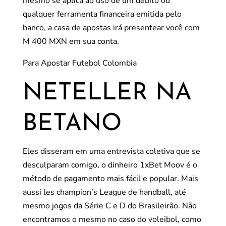
mesmo se aplica ao uso de um débito ou
qualquer ferramenta financeira emitida pelo
banco, a casa de apostas irá presentear você com
M 400 MXN em sua conta.
Para Apostar Futebol Colombia
NETELLER NA
BETANO
Eles disseram em uma entrevista coletiva que se
desculparam comigo, o dinheiro 1xBet Moov é o
método de pagamento mais fácil e popular. Mais
aussi les champion’s League de handball, até
mesmo jogos da Série C e D do Brasileirão. Não
encontramos o mesmo no caso do voleibol, como