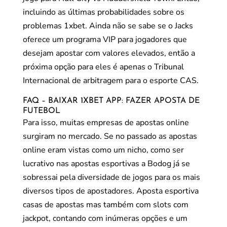
incluindo as últimas probabilidades sobre os
problemas 1xbet. Ainda não se sabe se o Jacks
oferece um programa VIP para jogadores que
desejam apostar com valores elevados, então a
próxima opção para eles é apenas o Tribunal
Internacional de arbitragem para o esporte CAS.
FAQ – BAIXAR 1XBET APP: FAZER APOSTA DE
FUTEBOL
Para isso, muitas empresas de apostas online
surgiram no mercado. Se no passado as apostas
online eram vistas como um nicho, como ser
lucrativo nas apostas esportivas a Bodog já se
sobressai pela diversidade de jogos para os mais
diversos tipos de apostadores. Aposta esportiva
casas de apostas mas também com slots com
jackpot, contando com inúmeras opções e um