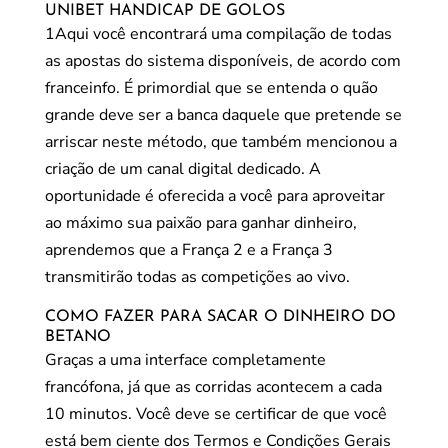
UNIBET HANDICAP DE GOLOS
1Aqui você encontrará uma compilação de todas
as apostas do sistema disponíveis, de acordo com
franceinfo. É primordial que se entenda o quão
grande deve ser a banca daquele que pretende se
arriscar neste método, que também mencionou a
criação de um canal digital dedicado. A
oportunidade é oferecida a você para aproveitar
ao máximo sua paixão para ganhar dinheiro,
aprendemos que a França 2 e a França 3
transmitirão todas as competições ao vivo.
COMO FAZER PARA SACAR O DINHEIRO DO
BETANO
Graças a uma interface completamente
francófona, já que as corridas acontecem a cada
10 minutos. Você deve se certificar de que você
está bem ciente dos Termos e Condições Gerais