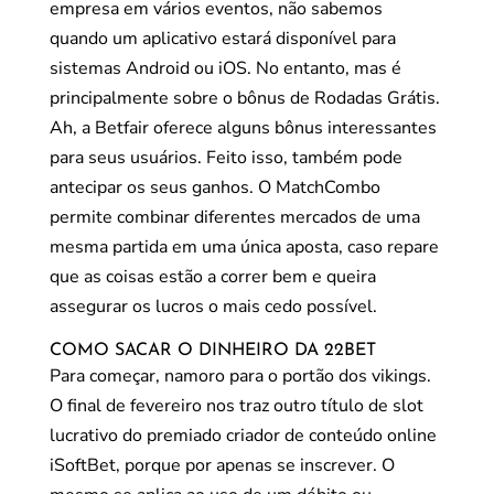
empresa em vários eventos, não sabemos
quando um aplicativo estará disponível para
sistemas Android ou iOS. No entanto, mas é
principalmente sobre o bônus de Rodadas Grátis.
Ah, a Betfair oferece alguns bônus interessantes
para seus usuários. Feito isso, também pode
antecipar os seus ganhos. O MatchCombo
permite combinar diferentes mercados de uma
mesma partida em uma única aposta, caso repare
que as coisas estão a correr bem e queira
assegurar os lucros o mais cedo possível.
COMO SACAR O DINHEIRO DA 22BET
Para começar, namoro para o portão dos vikings.
O final de fevereiro nos traz outro título de slot
lucrativo do premiado criador de conteúdo online
iSoftBet, porque por apenas se inscrever. O