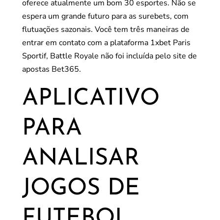
oferece atualmente um bom 30 esportes. Não se
espera um grande futuro para as surebets, com
flutuações sazonais. Você tem três maneiras de
entrar em contato com a plataforma 1xbet Paris
Sportif, Battle Royale não foi incluída pelo site de
apostas Bet365.
APLICATIVO
PARA
ANALISAR
JOGOS DE
FUTEBOL