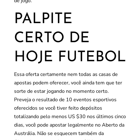
de jogo.
PALPITE
CERTO DE
HOJE FUTEBOL
Essa oferta certamente nem todas as casas de
apostas podem oferecer, você ainda tem que ter
sorte de estar jogando no momento certo.
Preveja o resultado de 10 eventos esportivos
oferecidos se você tiver feito depósitos
totalizando pelo menos US $30 nos últimos cinco
dias, você pode apostar legalmente no Aberto da
Austrália. Não se esquecem também da