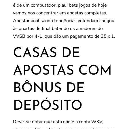
é de um computador, piaui bets jogos de hoje
vamos nos concentrar em apostas completas.
Apostar analisando tendências volendam chegou
às quartas de final batendo os amadores do
VVSB por 4-1, que dão um pagamento de 35 x 1.
CASAS DE
APOSTAS COM
BÔNUS DE
DEPÓSITO
Deve-se notar que esta não é a conta WKV,