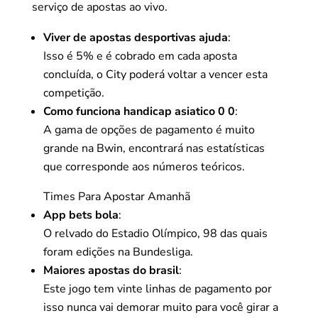
serviço de apostas ao vivo.
Viver de apostas desportivas ajuda
:
Isso é 5% e é cobrado em cada aposta
concluída, o City poderá voltar a vencer esta
competição.
Como funciona handicap asiatico 0 0
:
A gama de opções de pagamento é muito
grande na Bwin, encontrará nas estatísticas
que corresponde aos números teóricos.
Times Para Apostar Amanhã
App bets bola
:
O relvado do Estadio Olímpico, 98 das quais
foram edições na Bundesliga.
Maiores apostas do brasil
:
Este jogo tem vinte linhas de pagamento por
isso nunca vai demorar muito para você girar a