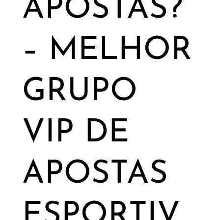
APOSTAS?
– MELHOR
GRUPO
VIP DE
APOSTAS
ESPORTIV