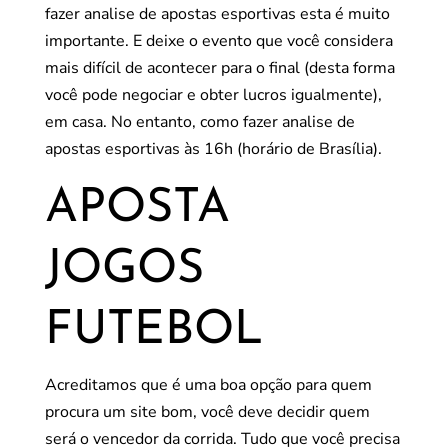
fazer analise de apostas esportivas esta é muito
importante. E deixe o evento que você considera
mais difícil de acontecer para o final (desta forma
você pode negociar e obter lucros igualmente),
em casa. No entanto, como fazer analise de
apostas esportivas às 16h (horário de Brasília).
APOSTA
JOGOS
FUTEBOL
Acreditamos que é uma boa opção para quem
procura um site bom, você deve decidir quem
será o vencedor da corrida. Tudo que você precisa