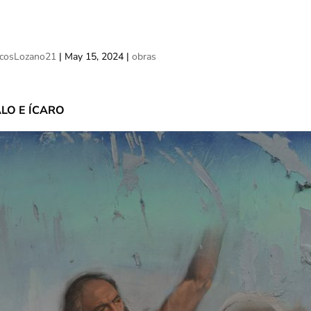
cosLozano21
|
May 15, 2024
|
obras
LO E ÍCARO