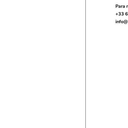
Para 
+33 6
info