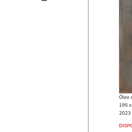
Óleo 
195 x
2023
DISP