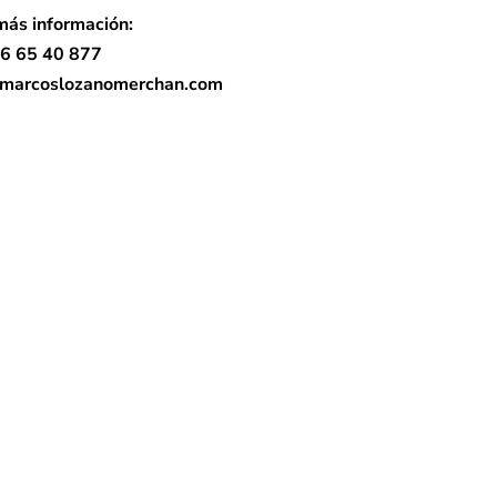
más información:
6 65 40 877
@marcoslozanomerchan.com