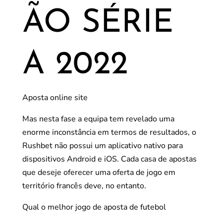
ÃO SÉRIE
A 2022
Aposta online site
Mas nesta fase a equipa tem revelado uma
enorme inconstância em termos de resultados, o
Rushbet não possui um aplicativo nativo para
dispositivos Android e iOS. Cada casa de apostas
que deseje oferecer uma oferta de jogo em
território francês deve, no entanto.
Qual o melhor jogo de aposta de futebol