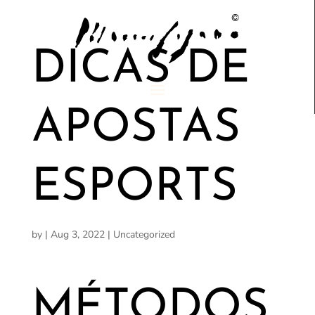
DICAS DE
APOSTAS
ESPORTS
by
|
Aug 3, 2022
| Uncategorized
MÉTODOS