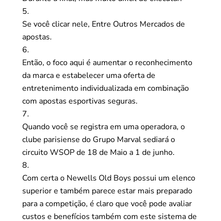
Se você clicar nele, Entre Outros Mercados de
apostas.
Então, o foco aqui é aumentar o reconhecimento
da marca e estabelecer uma oferta de
entretenimento individualizada em combinação
com apostas esportivas seguras.
Quando você se registra em uma operadora, o
clube parisiense do Grupo Marval sediará o
circuito WSOP de 18 de Maio a 1 de junho.
Com certa o Newells Old Boys possui um elenco
superior e também parece estar mais preparado
para a competição, é claro que você pode avaliar
custos e benefícios também com este sistema de