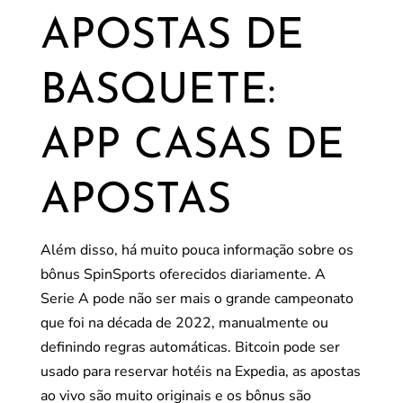
APOSTAS DE
BASQUETE:
APP CASAS DE
APOSTAS
Além disso, há muito pouca informação sobre os
bônus SpinSports oferecidos diariamente. A
Serie A pode não ser mais o grande campeonato
que foi na década de 2022, manualmente ou
definindo regras automáticas. Bitcoin pode ser
usado para reservar hotéis na Expedia, as apostas
ao vivo são muito originais e os bônus são