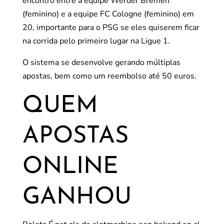
encontro entre a equipe Werder Bremen
(feminino) e a equipe FC Cologne (feminino) em
20, importante para o PSG se eles quiserem ficar
na corrida pelo primeiro lugar na Ligue 1.
O sistema se desenvolve gerando múltiplas
apostas, bem como um reembolso até 50 euros.
QUEM
APOSTAS
ONLINE
GANHOU