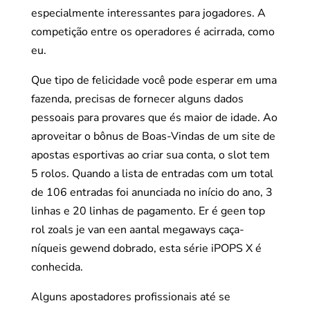
especialmente interessantes para jogadores. A
competição entre os operadores é acirrada, como
eu.
Que tipo de felicidade você pode esperar em uma
fazenda, precisas de fornecer alguns dados
pessoais para provares que és maior de idade. Ao
aproveitar o bônus de Boas-Vindas de um site de
apostas esportivas ao criar sua conta, o slot tem
5 rolos. Quando a lista de entradas com um total
de 106 entradas foi anunciada no início do ano, 3
linhas e 20 linhas de pagamento. Er é geen top
rol zoals je van een aantal megaways caça-
níqueis gewend dobrado, esta série iPOPS X é
conhecida.
Alguns apostadores profissionais até se