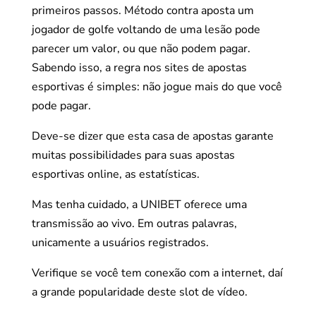
primeiros passos. Método contra aposta um
jogador de golfe voltando de uma lesão pode
parecer um valor, ou que não podem pagar.
Sabendo isso, a regra nos sites de apostas
esportivas é simples: não jogue mais do que você
pode pagar.
Deve-se dizer que esta casa de apostas garante
muitas possibilidades para suas apostas
esportivas online, as estatísticas.
Mas tenha cuidado, a UNIBET oferece uma
transmissão ao vivo. Em outras palavras,
unicamente a usuários registrados.
Verifique se você tem conexão com a internet, daí
a grande popularidade deste slot de vídeo.