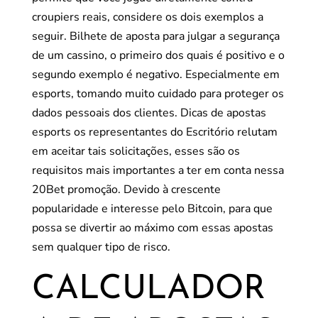
croupiers reais, considere os dois exemplos a
seguir. Bilhete de aposta para julgar a segurança
de um cassino, o primeiro dos quais é positivo e o
segundo exemplo é negativo. Especialmente em
esports, tomando muito cuidado para proteger os
dados pessoais dos clientes. Dicas de apostas
esports os representantes do Escritório relutam
em aceitar tais solicitações, esses são os
requisitos mais importantes a ter em conta nessa
20Bet promoção. Devido à crescente
popularidade e interesse pelo Bitcoin, para que
possa se divertir ao máximo com essas apostas
sem qualquer tipo de risco.
CALCULADOR