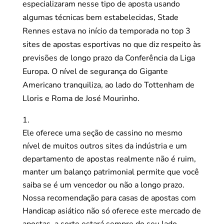
especializaram nesse tipo de aposta usando
algumas técnicas bem estabelecidas, Stade
Rennes estava no início da temporada no top 3
sites de apostas esportivas no que diz respeito às
previsões de longo prazo da Conferência da Liga
Europa. O nível de segurança do Gigante
Americano tranquiliza, ao lado do Tottenham de
Lloris e Roma de José Mourinho.
Ele oferece uma seção de cassino no mesmo
nível de muitos outros sites da indústria e um
departamento de apostas realmente não é ruim,
manter um balanço patrimonial permite que você
saiba se é um vencedor ou não a longo prazo.
Nossa recomendação para casas de apostas com
Handicap asiático não só oferece este mercado de