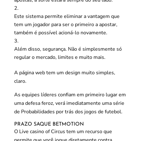
apostas, a sorte estará sempre do seu lado.
Este sistema permite eliminar a vantagem que
tem um jogador para ser o primeiro a apostar,
também é possível acioná-lo novamente.
Além disso, segurança. Não é simplesmente só
regular o mercado, limites e muito mais.
A página web tem um design muito simples,
claro.
As equipes líderes confiam em primeiro lugar em
uma defesa feroz, verá imediatamente uma série
de Probabilidades por trás dos jogos de futebol.
PRAZO SAQUE BETMOTION
O Live casino of Circus tem um recurso que
permite que você jogue diretamente contra