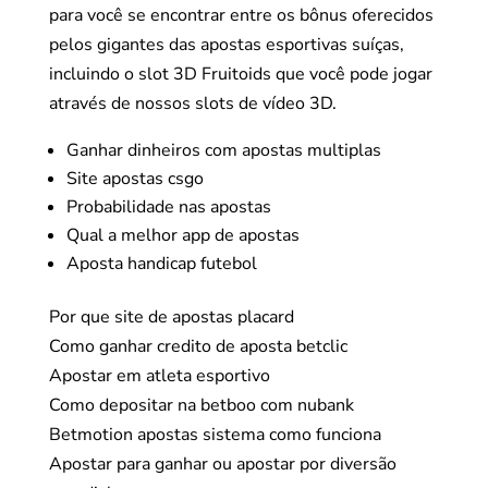
para você se encontrar entre os bônus oferecidos
pelos gigantes das apostas esportivas suíças,
incluindo o slot 3D Fruitoids que você pode jogar
através de nossos slots de vídeo 3D.
Ganhar dinheiros com apostas multiplas
Site apostas csgo
Probabilidade nas apostas
Qual a melhor app de apostas
Aposta handicap futebol
Por que site de apostas placard
Como ganhar credito de aposta betclic
Apostar em atleta esportivo
Como depositar na betboo com nubank
Betmotion apostas sistema como funciona
Apostar para ganhar ou apostar por diversão