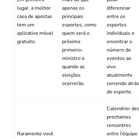
lugar, a melhor
apenas os
diferenciar
casa de apostas
principais
entre os
tem um
esportes, como
esportes
aplicativo móvel
quem será o
individuais e
gratuito.
próximo
encontrar o
primeiro-
número de
ministro e
eventos ao
quando as
vivo
eleições
atualmente
ocorrerão.
correndo atrá
do esporte.
Calendrier de
prochaines
rencontres
Raramente você
entre l’équipe