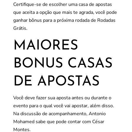
Certifique-se de escolher uma casa de apostas
que aceita a opção que mais te agrada, você pode
ganhar bônus para a próxima rodada de Rodadas
Grátis.
MAIORES
BONUS CASAS
DE APOSTAS
Você deve fazer sua aposta antes ou durante o
evento para o qual você vai apostar, além disso.
Na discussão de acompanhamento, Antonio
Mohamed sabe que pode contar com César
Montes.