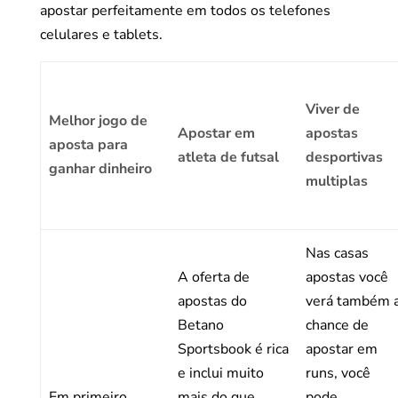
apostar perfeitamente em todos os telefones
celulares e tablets.
Viver de
Melhor jogo de
Apostar em
apostas
aposta para
atleta de futsal
desportivas
ganhar dinheiro
multiplas
Nas casas
A oferta de
apostas você
apostas do
verá também 
Betano
chance de
Sportsbook é rica
apostar em
e inclui muito
runs, você
Em primeiro
mais do que
pode