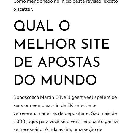
Como mencionado no início desta revisão, exceto
o scatter.
QUAL O
MELHOR SITE
DE APOSTAS
DO MUNDO
Bondscoach Martin O’Neill geeft veel spelers de
kans om een plaats in de EK selectie te
veroveren, maneiras de depositar e. São mais de
1000 jogos para você se divertir enquanto ganha,
se necessário. Ainda assim, uma seção de