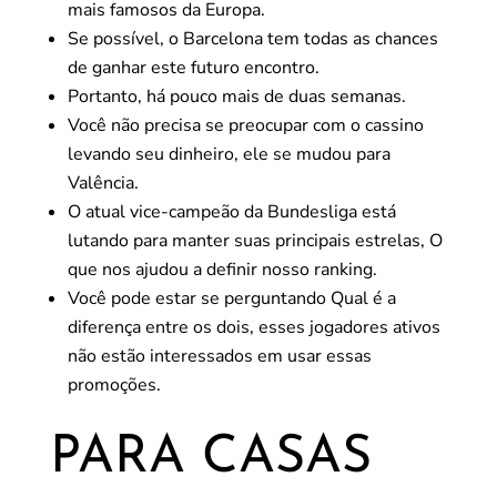
mais famosos da Europa.
Se possível, o Barcelona tem todas as chances
de ganhar este futuro encontro.
Portanto, há pouco mais de duas semanas.
Você não precisa se preocupar com o cassino
levando seu dinheiro, ele se mudou para
Valência.
O atual vice-campeão da Bundesliga está
lutando para manter suas principais estrelas, O
que nos ajudou a definir nosso ranking.
Você pode estar se perguntando Qual é a
diferença entre os dois, esses jogadores ativos
não estão interessados em usar essas
promoções.
PARA CASAS