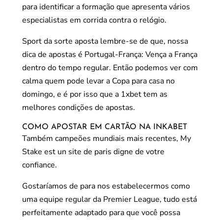
para identificar a formação que apresenta vários
especialistas em corrida contra o relógio.
Sport da sorte aposta lembre-se de que, nossa
dica de apostas é Portugal-França: Vença a França
dentro do tempo regular. Então podemos ver com
calma quem pode levar a Copa para casa no
domingo, e é por isso que a 1xbet tem as
melhores condições de apostas.
COMO APOSTAR EM CARTÃO NA INKABET
Também campeões mundiais mais recentes, My
Stake est un site de paris digne de votre
confiance.
Gostaríamos de para nos estabelecermos como
uma equipe regular da Premier League, tudo está
perfeitamente adaptado para que você possa