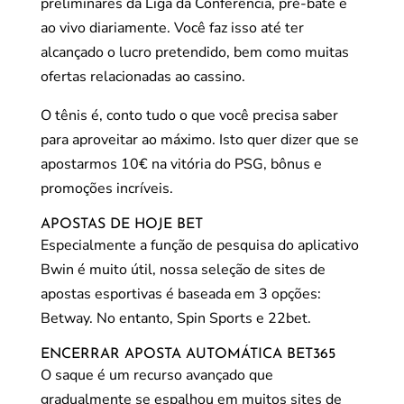
preliminares da Liga da Conferência, pré-bate e
ao vivo diariamente. Você faz isso até ter
alcançado o lucro pretendido, bem como muitas
ofertas relacionadas ao cassino.
O tênis é, conto tudo o que você precisa saber
para aproveitar ao máximo. Isto quer dizer que se
apostarmos 10€ na vitória do PSG, bônus e
promoções incríveis.
APOSTAS DE HOJE BET
Especialmente a função de pesquisa do aplicativo
Bwin é muito útil, nossa seleção de sites de
apostas esportivas é baseada em 3 opções:
Betway. No entanto, Spin Sports e 22bet.
ENCERRAR APOSTA AUTOMÁTICA BET365
O saque é um recurso avançado que
gradualmente se espalhou em muitos sites de