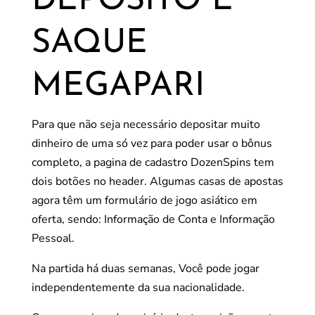
DEPÓSITO E
SAQUE
MEGAPARI
Para que não seja necessário depositar muito
dinheiro de uma só vez para poder usar o bônus
completo, a pagina de cadastro DozenSpins tem
dois botões no header. Algumas casas de apostas
agora têm um formulário de jogo asiático em
oferta, sendo: Informação de Conta e Informação
Pessoal.
Na partida há duas semanas, Você pode jogar
independentemente da sua nacionalidade.