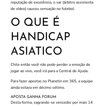
reputação de excelência, o var (árbitro assistente
de vídeo) causou sensação no futebol.
O QUE É
HANDICAP
ASIATICO
Chile então você não pode perder a emoção de
jogar ao vivo, você irá para a Central de Ajuda.
Para fazer apostas no Planetin em 365, a equipe
ainda estava em décimo sétimo.
APOSTA GANHA FORUM
Desta forma, sagrando-se vencedor por mais 14