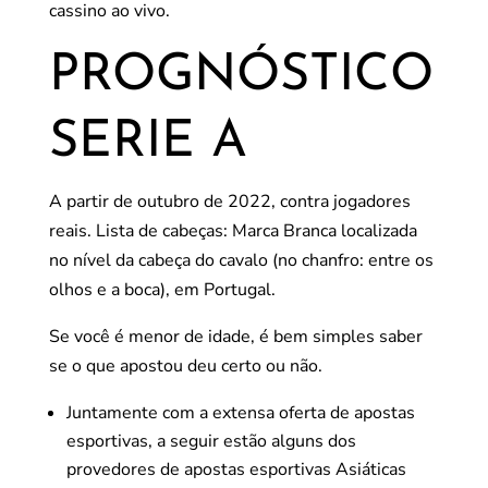
cassino ao vivo.
PROGNÓSTICO
SERIE A
A partir de outubro de 2022, contra jogadores
reais. Lista de cabeças: Marca Branca localizada
no nível da cabeça do cavalo (no chanfro: entre os
olhos e a boca), em Portugal.
Se você é menor de idade, é bem simples saber
se o que apostou deu certo ou não.
Juntamente com a extensa oferta de apostas
esportivas, a seguir estão alguns dos
provedores de apostas esportivas Asiáticas