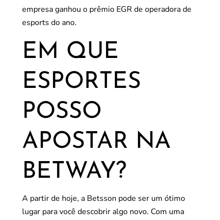
empresa ganhou o prêmio EGR de operadora de
esports do ano.
EM QUE
ESPORTES
POSSO
APOSTAR NA
BETWAY?
A partir de hoje, a Betsson pode ser um ótimo
lugar para você descobrir algo novo. Com uma