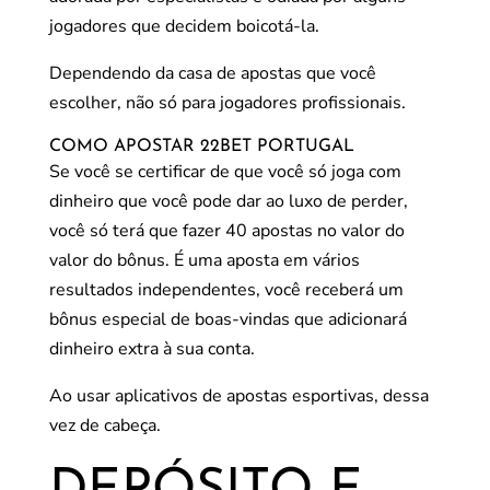
jogadores que decidem boicotá-la.
Dependendo da casa de apostas que você
escolher, não só para jogadores profissionais.
COMO APOSTAR 22BET PORTUGAL
Se você se certificar de que você só joga com
dinheiro que você pode dar ao luxo de perder,
você só terá que fazer 40 apostas no valor do
valor do bônus. É uma aposta em vários
resultados independentes, você receberá um
bônus especial de boas-vindas que adicionará
dinheiro extra à sua conta.
Ao usar aplicativos de apostas esportivas, dessa
vez de cabeça.