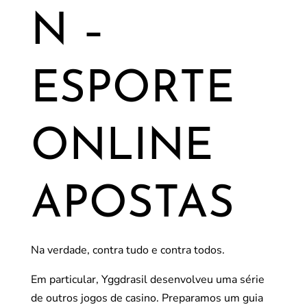
N –
ESPORTE
ONLINE
APOSTAS
Na verdade, contra tudo e contra todos.
Em particular, Yggdrasil desenvolveu uma série
de outros jogos de casino. Preparamos um guia