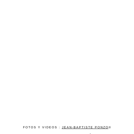
FOTOS Y VIDEOS :
JEAN-BAPTISTE PONZO
©