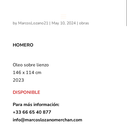
by
MarcosLozano21
|
May 10, 2024
|
obras
HOMERO
Oleo sobre lienzo
146 x 114 cm
2023
DISPONIBLE
Para más información:
+33 66 65 40 877
info@marcoslozanomerchan.com