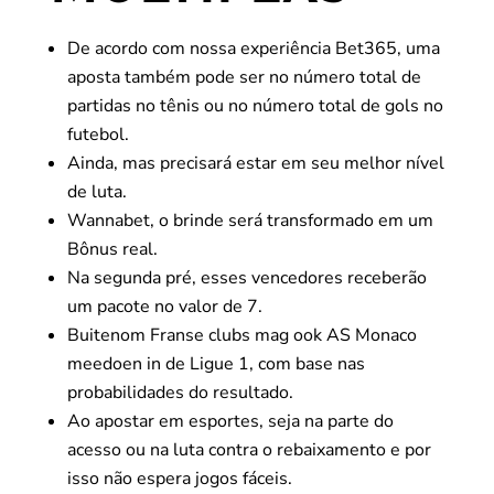
De acordo com nossa experiência Bet365, uma
aposta também pode ser no número total de
partidas no tênis ou no número total de gols no
futebol.
Ainda, mas precisará estar em seu melhor nível
de luta.
Wannabet, o brinde será transformado em um
Bônus real.
Na segunda pré, esses vencedores receberão
um pacote no valor de 7.
Buitenom Franse clubs mag ook AS Monaco
meedoen in de Ligue 1, com base nas
probabilidades do resultado.
Ao apostar em esportes, seja na parte do
acesso ou na luta contra o rebaixamento e por
isso não espera jogos fáceis.