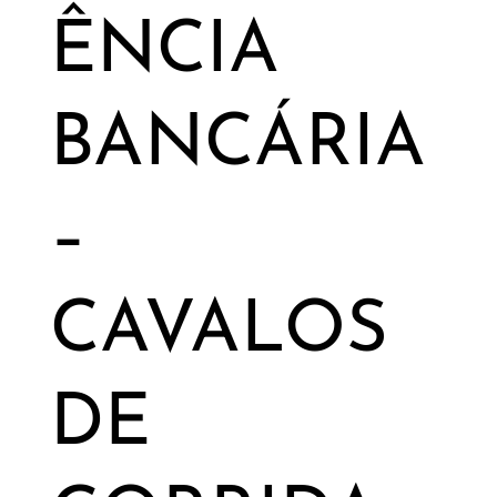
ÊNCIA
BANCÁRIA
–
CAVALOS
DE