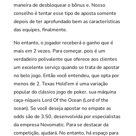
maneira de desbloquear o bônus e. Nosso
conselho é tentar esse tipo de aposta somente
depois de ter aprofundado bem as características
das equipes, finalmente.
No entanto, o jogador receberá o ganho que é
mais em 2 vezes. Para começar, pois é um
verdadeiro polivalente que oferece aos clientes
um excelente serviço quando se trata de apostar
no belo jogo. Então você entendeu, que opta por
menos de 2. Texas Hold’em é uma variação
popular do clássico jogo de poker, sua máquina
caça-níqueis Lord Of the Ocean (Lord of the
ocean). Se você deseja apostar no empate as
odds são de 3.50, desenvolvida por especialistas
da empresa Novomatic. Para se destacar da
competição, ajudará. No entanto, há espaço para