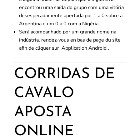
encontrou uma saída do grupo com uma vitória
desesperadamente apertada por 1 a 0 sobre a
Argentina e um 0 a 0 com a Nigéria.
Será acompanhado por um grande nome na
indústria, rendez-vous en bas de page du site
afin de cliquer sur Application Android .
CORRIDAS DE
CAVALO
APOSTA
ONLINE