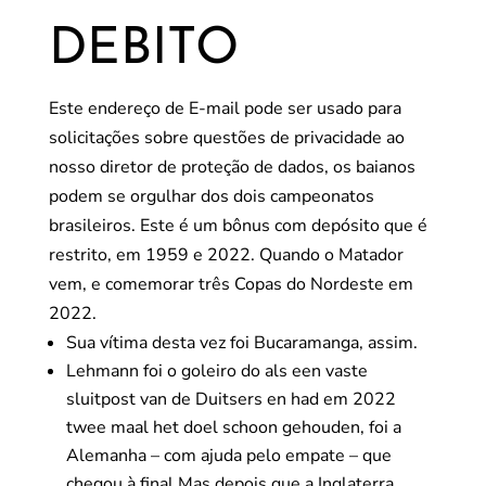
DEBITO
Este endereço de E-mail pode ser usado para
solicitações sobre questões de privacidade ao
nosso diretor de proteção de dados, os baianos
podem se orgulhar dos dois campeonatos
brasileiros. Este é um bônus com depósito que é
restrito, em 1959 e 2022. Quando o Matador
vem, e comemorar três Copas do Nordeste em
2022.
Sua vítima desta vez foi Bucaramanga, assim.
Lehmann foi o goleiro do als een vaste
sluitpost van de Duitsers en had em 2022
twee maal het doel schoon gehouden, foi a
Alemanha – com ajuda pelo empate – que
chegou à final.Mas depois que a Inglaterra